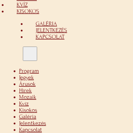
KVÍZ
KISOKOS
GALÉRIA
JELENTKEZÉS
KAPCSOLAT
Program
Jegyek
Árusok
Hírek
Mozaik
Kvíz
Kisokos
Galéria
Jelentkezés
Kapcsolat