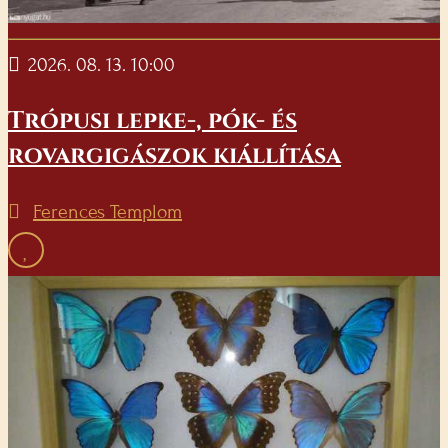
2026. 08. 13. 10:00
Trópusi lepke-, pók- és
rovargigászok kiállítása
Ferences Templom