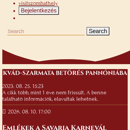
visitszombathely
Bejelentkezés
Search
KVÁD-SZARMATA BETÖRÉS PANNÓNIÁBA
2023. 08. 25. 15:23
A cikk több, mint 1 éve nem frissült. A benne
található információk, elavultak lehetnek.
2026. 08. 10. 17:00
Emlékek a Savaria Karnevál