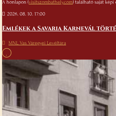
A honlapon (
visitszombathely.com
) található saját kép
2026. 08. 10. 17:00
Emlékek a Savaria Karnevál törté
MNL Vas Váregyei Levéltára