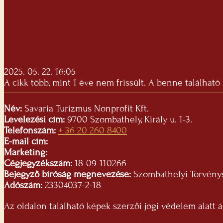
2025. 05. 22. 16:05
A cikk több, mint 1 éve nem frissült. A benne található
Név:
Savaria Turizmus Nonprofit Kft.
Levelezési cím:
9700 Szombathely, Király u. 1-3.
Telefonszám:
+ 36 20 260 8400
E-mail cím:
Marketing:
Cégjegyzékszám:
18-09-110266
Bejegyző bíróság megnevezése:
Szombathelyi Törvény
Adószám:
23304037-2-18
Az oldalon található képek szerzői jogi védelem alatt á