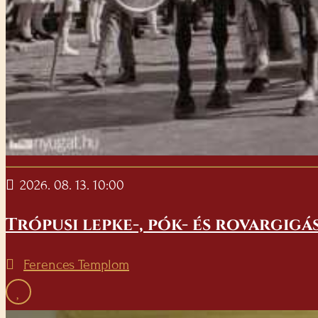
2026. 08. 13. 10:00
Trópusi lepke-, pók- és rovargigá
Ferences Templom