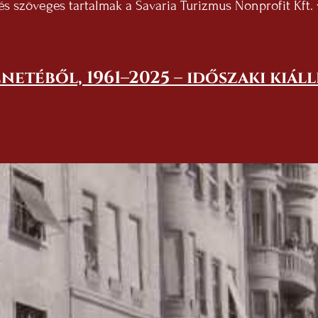
i és szöveges tartalmak a Savaria Turizmus Nonprofit Kft.
netéből, 1961–2025 – időszaki kiál