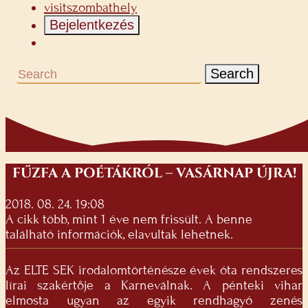
visitszombathely
Bejelentkezés
Search
FŰZFA A POÉTÁKRÓL – VASÁRNAP ÚJRA!
2018. 08. 24. 19:08
A cikk több, mint 1 éve nem frissült. A benne
található információk, elavultak lehetnek.
Az ELTE SEK irodalomtörténésze évek óta rendszeres
lírai szakértője a Karneválnak. A pénteki vihar
elmosta ugyan az egyik rendhagyó zenés