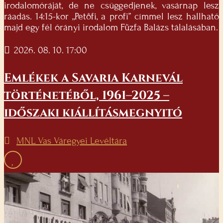
irodalomóráját, de ne csüggedjenek, vasárnap lesz
ráadás. 14:15-kor „Petőfi, a profi” címmel lesz hallható
majd egy fél órányi irodalom Fűzfa Balázs tálalásában.
2026. 08. 10. 17:00
Emlékek a Savaria Karnevál
történetéből, 1961–2025 –
időszaki kiállításmegnyitó
MNL Vas Váregyei Levéltára