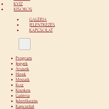
KVÍZ
KISOKOS
GALÉRIA
JELENTKEZÉS
KAPCSOLAT
Program
Jegyek
Árusok
Hírek
Mozaik
Kvíz
Kisokos
Galéria
Jelentkezés
Kapcsolat