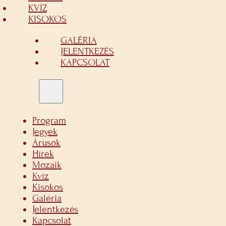
KVÍZ
KISOKOS
GALÉRIA
JELENTKEZÉS
KAPCSOLAT
Program
Jegyek
Árusok
Hírek
Mozaik
Kvíz
Kisokos
Galéria
Jelentkezés
Kapcsolat