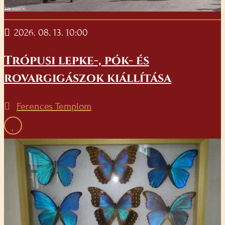
2026. 08. 13. 10:00
Trópusi lepke-, pók- és
rovargigászok kiállítása
Ferences Templom