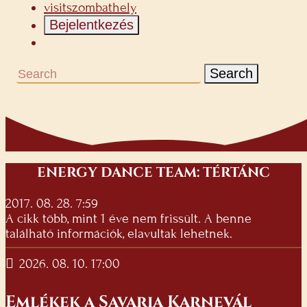
visitszombathely
Bejelentkezés
Search
ENERGY DANCE TEAM: TÉRTÁNC
2017. 08. 28. 7:59
A cikk több, mint 1 éve nem frissült. A benne
található információk, elavultak lehetnek.
2026. 08. 10. 17:00
Emlékek a Savaria Karnevál