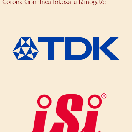
Corona Graminea fokozatú támogató: