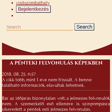
visitszombathely
Bejelentkezés
Search
A PÉNTEKI FELVONULÁS KÉPEKBEN
2018. 08. 25. 6:57
A cikk több, mint 1 éve nem frissült. A benne
található információk, elavultak lehetnek.
Bár az időjárás bizonytalan volt, a jelmezes felvonulók
nem. A szemerkélő eső ellenére is színpompásra
sikeredett a péntek esti jelmezes felvonulás.