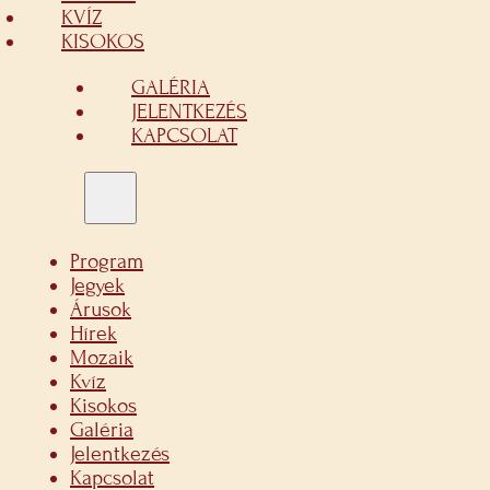
KVÍZ
KISOKOS
GALÉRIA
JELENTKEZÉS
KAPCSOLAT
Program
Jegyek
Árusok
Hírek
Mozaik
Kvíz
Kisokos
Galéria
Jelentkezés
Kapcsolat