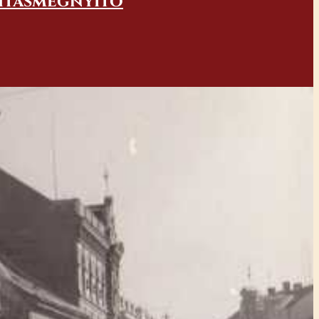
lításmegnyitó