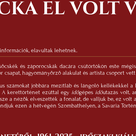
CKA EL VOLT 
 információk, elavultak lehetnek.
esőcskék és záporocskák dacára csütörtökön este mégi
 csapat, hagyományőrző alakulat és artista csoport vett 
tikus számokat jobbára mezítláb és lángoló kellékekkel
. A kerettörténet ezúttal egy
idő
gépes
idő
utazás volt,
sze a nézők elveszették a fonalat, de valljuk be, ez volt 
ndjuk ezen a hétvégén Szombathelyen, a Savaria Törté