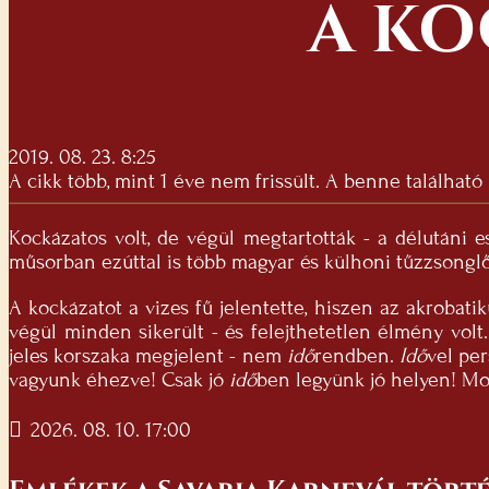
A KO
2019. 08. 23. 8:25
A cikk több, mint 1 éve nem frissült. A benne található
Kockázatos volt, de végül megtartották - a délutáni 
műsorban ezúttal is több magyar és külhoni tűzzsonglőr
A kockázatot a vizes fű jelentette, hiszen az akroba
végül minden sikerült - és felejthetetlen élmény volt
jeles korszaka megjelent - nem
idő
rendben.
Idő
vel per
vagyunk éhezve! Csak jó
idő
ben legyünk jó helyen! Mo
2026. 08. 10. 17:00