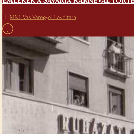
Emlékek a Savaria Karnevál törté
MNL Vas Váregyei Levéltára