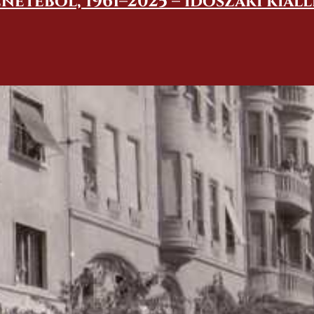
netéből, 1961–2025 – időszaki kiál