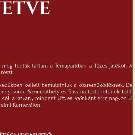
VETVE
s meg tudták tartani a Témaparkban a Tüzes játékot. A
részt.
 a kezükben kellett bemutatniuk a közreműködőknek. De
 amely során Szombathely és Savaria történetének több
a cél: a látvány mindent vitt, és
idő
nként erre nagyon ki
nelmi Karneválon!