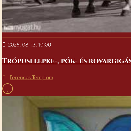
2026. 08. 13. 10:00
Trópusi lepke-, pók- és rovargigá
Ferences Templom