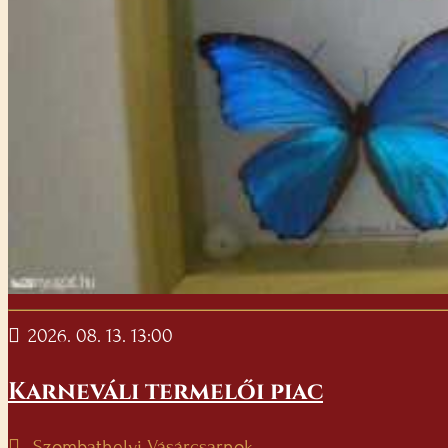
2026. 08. 13. 13:00
Karneváli termelői piac
Szombathelyi Vásárcsarnok