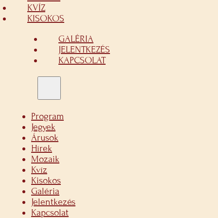
KVÍZ
KISOKOS
GALÉRIA
JELENTKEZÉS
KAPCSOLAT
Program
Jegyek
Árusok
Hírek
Mozaik
Kvíz
Kisokos
Galéria
Jelentkezés
Kapcsolat