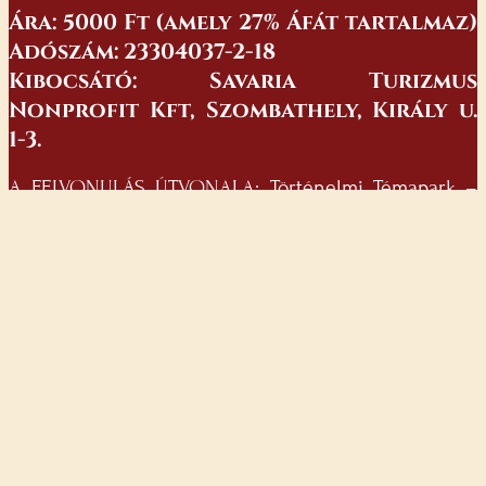
Ára: 5000 Ft (amely 27% Áfát tartalmaz)
Adószám: 23304037-2-18
Kibocsátó: Savaria Turizmus
Nonprofit Kft, Szombathely, Király u.
1-3.
A FELVONULÁS ÚTVONALA: Történelmi Témapark –
Thököly I. u. – Bejczy I. u. –Kossuth L. u. – Berzsenyi
tér – Széchenyi I. u. – Kőszegi u. – Mártírok tere –
Király u. – Thököly I. u. – Történelmi Témapark
Tisztelt Vendégünk! Szeretettel üdvözöljük a Savaria
Történelmi Karnevál vendégeként. Kérjük, olvassa el
az alábbiakat az Ön és mások zavartalan szórakozása
érdekében. Ezen jegy a Karneváli felvonulási lelátón
való helyfoglalásra jogosít. Ön a jegyvásárlással
elfogadja az alábbi feltételeket, és tudomásul veszi,
hogy annak betartását a rendezők ellenőrzik. A
rendezvényt látogató köteles a rendezvény
házirendjét és egyéb biztonsági rendszabályait