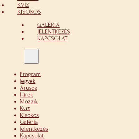
KVÍZ
KISOKOS
GALÉRIA
JELENTKEZÉS
KAPCSOLAT
Program
Jegyek
Árusok
Hírek
Mozaik
Kvíz
Kisokos
Galéria
Jelentkezés
Kapcsolat