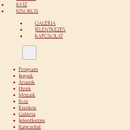
KVÍZ
KISOKOS
GALÉRIA
JELENTKEZÉS
KAPCSOLAT
Program
Jegyek
Árusok
Hírek
Mozaik
Kvíz
Kisokos
Galéria
Jelentkezés
Kapcsolat