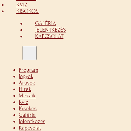
KVÍZ
KISOKOS
GALÉRIA
JELENTKEZÉS
KAPCSOLAT
Program
Jegyek
Árusok
Hírek
Mozaik
Kvíz
Kisokos
Galéria
Jelentkezés
Kapcsolat