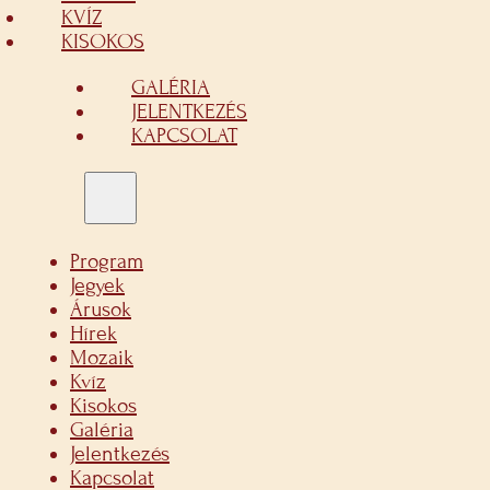
KVÍZ
KISOKOS
GALÉRIA
JELENTKEZÉS
KAPCSOLAT
Program
Jegyek
Árusok
Hírek
Mozaik
Kvíz
Kisokos
Galéria
Jelentkezés
Kapcsolat