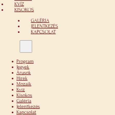
KVÍZ
KISOKOS
GALÉRIA
JELENTKEZÉS
KAPCSOLAT
Program
Jegyek
Árusok
Hírek
Mozaik
Kvíz
Kisokos
Galéria
Jelentkezés
Kapcsolat