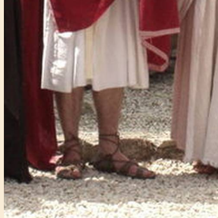
Főtámogató: