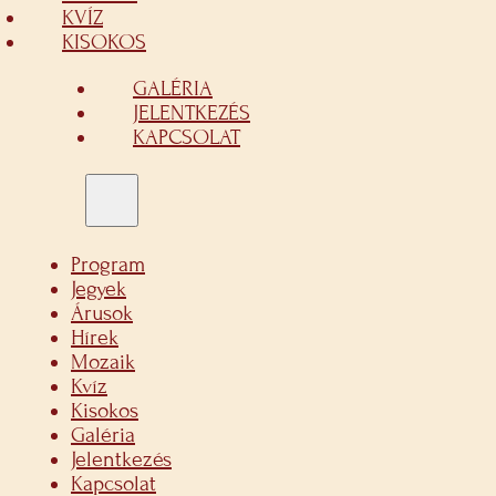
KVÍZ
KISOKOS
GALÉRIA
JELENTKEZÉS
KAPCSOLAT
Program
Jegyek
Árusok
Hírek
Mozaik
Kvíz
Kisokos
Galéria
Jelentkezés
Kapcsolat