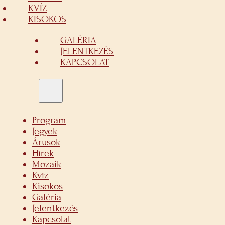
KVÍZ
KISOKOS
GALÉRIA
JELENTKEZÉS
KAPCSOLAT
Program
Jegyek
Árusok
Hírek
Mozaik
Kvíz
Kisokos
Galéria
Jelentkezés
Kapcsolat