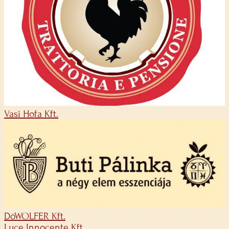
Vasi Hofa Kft.
DöWOLFER Kft.
Luce Innocente Kft.