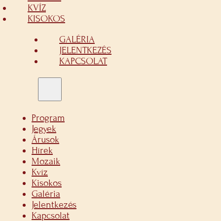
KVÍZ
KISOKOS
GALÉRIA
JELENTKEZÉS
KAPCSOLAT
Program
Jegyek
Árusok
Hírek
Mozaik
Kvíz
Kisokos
Galéria
Jelentkezés
Kapcsolat