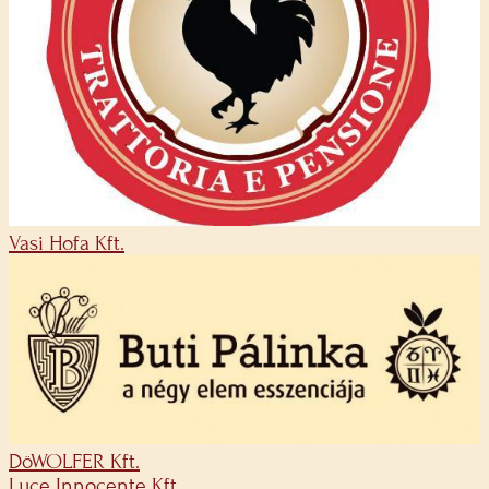
Vasi Hofa Kft.
DöWOLFER Kft.
Luce Innocente Kft.