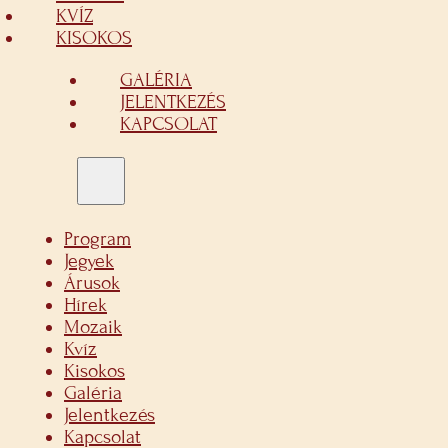
KVÍZ
KISOKOS
GALÉRIA
JELENTKEZÉS
KAPCSOLAT
Program
Jegyek
Árusok
Hírek
Mozaik
Kvíz
Kisokos
Galéria
Jelentkezés
Kapcsolat