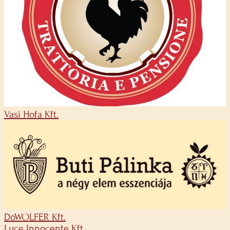
Vasi Hofa Kft.
DöWOLFER Kft.
Luce Innocente Kft.