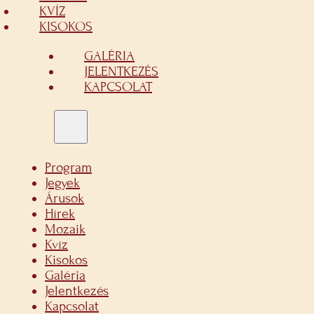
KVÍZ
KISOKOS
GALÉRIA
JELENTKEZÉS
KAPCSOLAT
Program
Jegyek
Árusok
Hírek
Mozaik
Kvíz
Kisokos
Galéria
Jelentkezés
Kapcsolat