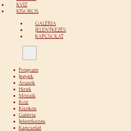
KVÍZ
KISOKOS
GALÉRIA
JELENTKEZÉS
KAPCSOLAT
Program
Jegyek
Árusok
Hírek
Mozaik
Kvíz
Kisokos
Galéria
Jelentkezés
Kapcsolat