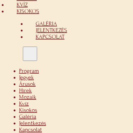
KVÍZ
KISOKOS
GALÉRIA
JELENTKEZÉS
KAPCSOLAT
Program
Jegyek
Árusok
Hírek
Mozaik
Kvíz
Kisokos
Galéria
Jelentkezés
Kapcsolat