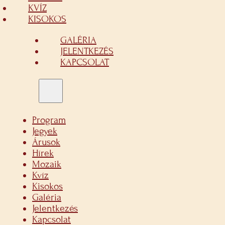
KVÍZ
KISOKOS
GALÉRIA
JELENTKEZÉS
KAPCSOLAT
Program
Jegyek
Árusok
Hírek
Mozaik
Kvíz
Kisokos
Galéria
Jelentkezés
Kapcsolat