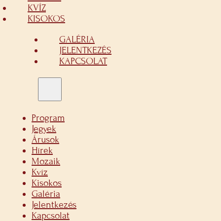
KVÍZ
KISOKOS
GALÉRIA
JELENTKEZÉS
KAPCSOLAT
Program
Jegyek
Árusok
Hírek
Mozaik
Kvíz
Kisokos
Galéria
Jelentkezés
Kapcsolat