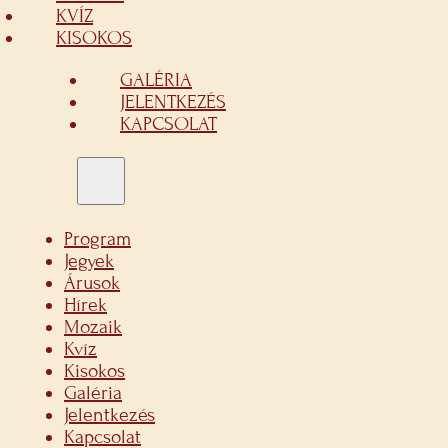
KVÍZ
KISOKOS
GALÉRIA
JELENTKEZÉS
KAPCSOLAT
Program
Jegyek
Árusok
Hírek
Mozaik
Kvíz
Kisokos
Galéria
Jelentkezés
Kapcsolat