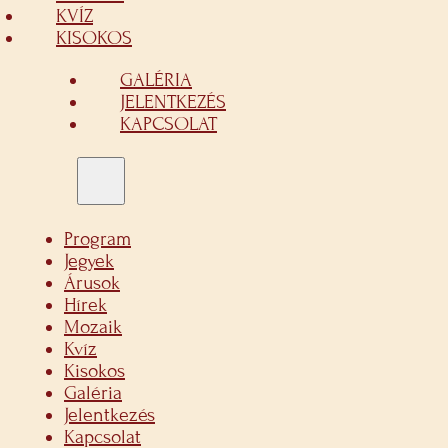
KVÍZ
KISOKOS
GALÉRIA
JELENTKEZÉS
KAPCSOLAT
Program
Jegyek
Árusok
Hírek
Mozaik
Kvíz
Kisokos
Galéria
Jelentkezés
Kapcsolat