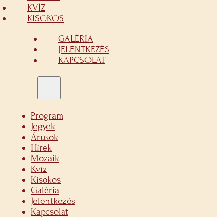
KVÍZ
KISOKOS
GALÉRIA
JELENTKEZÉS
KAPCSOLAT
Program
Jegyek
Árusok
Hírek
Mozaik
Kvíz
Kisokos
Galéria
Jelentkezés
Kapcsolat