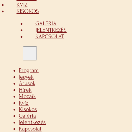
KVÍZ
KISOKOS
GALÉRIA
JELENTKEZÉS
KAPCSOLAT
Program
Jegyek
Árusok
Hírek
Mozaik
Kvíz
Kisokos
Galéria
Jelentkezés
Kapcsolat