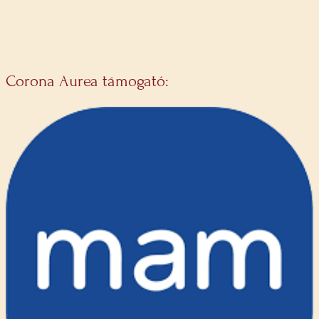
Corona Aurea támogató: