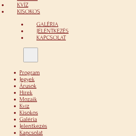
KVÍZ
KISOKOS
GALÉRIA
JELENTKEZÉS
KAPCSOLAT
Program
Jegyek
Árusok
Hírek
Mozaik
Kvíz
Kisokos
Galéria
Jelentkezés
Kapcsolat