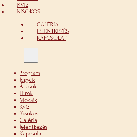
KVÍZ
KISOKOS
GALÉRIA
JELENTKEZÉS
KAPCSOLAT
Program
Jegyek
Árusok
Hírek
Mozaik
Kvíz
Kisokos
Galéria
Jelentkezés
Kapcsolat