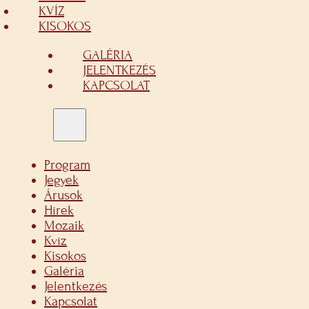
KVÍZ
KISOKOS
GALÉRIA
JELENTKEZÉS
KAPCSOLAT
Program
Jegyek
Árusok
Hírek
Mozaik
Kvíz
Kisokos
Galéria
Jelentkezés
Kapcsolat