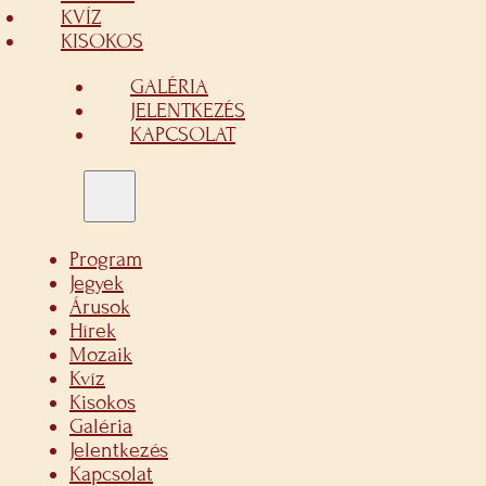
KVÍZ
KISOKOS
GALÉRIA
JELENTKEZÉS
KAPCSOLAT
Program
Jegyek
Árusok
Hírek
Mozaik
Kvíz
Kisokos
Galéria
Jelentkezés
Kapcsolat