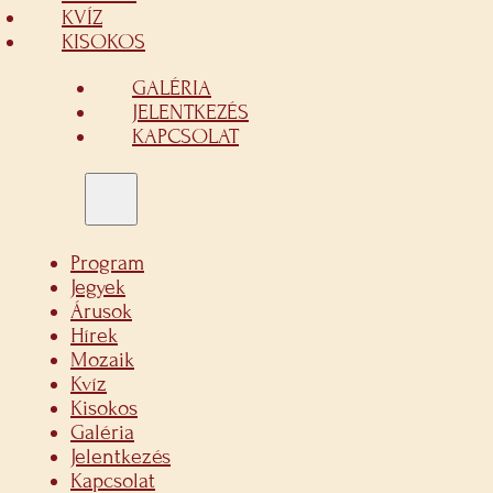
KVÍZ
KISOKOS
GALÉRIA
JELENTKEZÉS
KAPCSOLAT
Program
Jegyek
Árusok
Hírek
Mozaik
Kvíz
Kisokos
Galéria
Jelentkezés
Kapcsolat