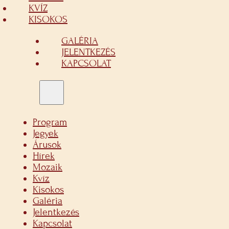
KVÍZ
KISOKOS
GALÉRIA
JELENTKEZÉS
KAPCSOLAT
Program
Jegyek
Árusok
Hírek
Mozaik
Kvíz
Kisokos
Galéria
Jelentkezés
Kapcsolat