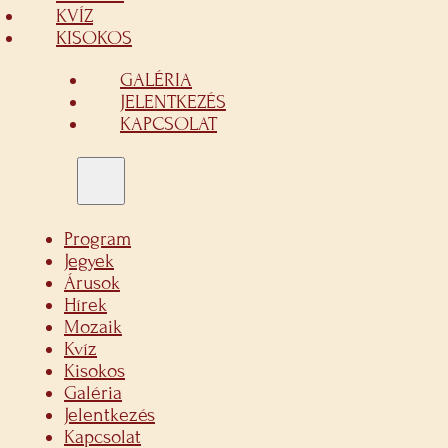
KVÍZ
KISOKOS
GALÉRIA
JELENTKEZÉS
KAPCSOLAT
Program
Jegyek
Árusok
Hírek
Mozaik
Kvíz
Kisokos
Galéria
Jelentkezés
Kapcsolat