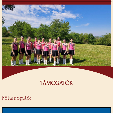
TÁMOGATÓK
Főtámogató: