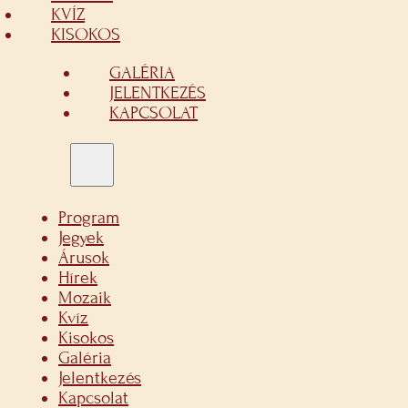
KVÍZ
KISOKOS
GALÉRIA
JELENTKEZÉS
KAPCSOLAT
Program
Jegyek
Árusok
Hírek
Mozaik
Kvíz
Kisokos
Galéria
Jelentkezés
Kapcsolat