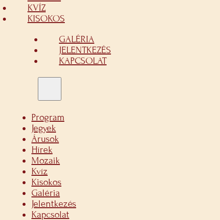
KVÍZ
KISOKOS
GALÉRIA
JELENTKEZÉS
KAPCSOLAT
Program
Jegyek
Árusok
Hírek
Mozaik
Kvíz
Kisokos
Galéria
Jelentkezés
Kapcsolat