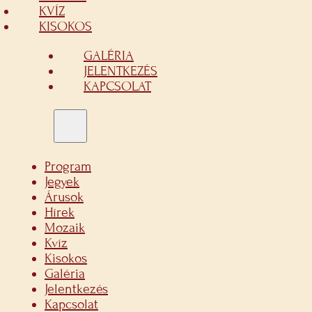
KVÍZ
KISOKOS
GALÉRIA
JELENTKEZÉS
KAPCSOLAT
Program
Jegyek
Árusok
Hírek
Mozaik
Kvíz
Kisokos
Galéria
Jelentkezés
Kapcsolat