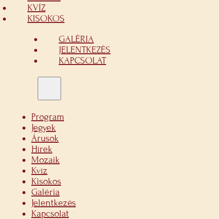
KVÍZ
KISOKOS
GALÉRIA
JELENTKEZÉS
KAPCSOLAT
Program
Jegyek
Árusok
Hírek
Mozaik
Kvíz
Kisokos
Galéria
Jelentkezés
Kapcsolat