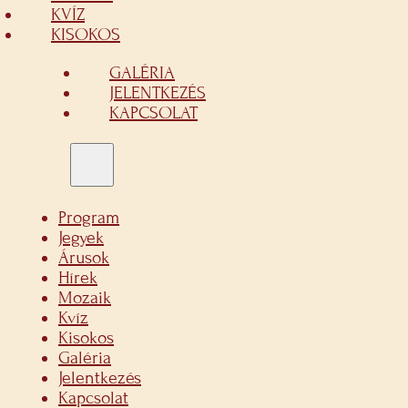
KVÍZ
KISOKOS
GALÉRIA
JELENTKEZÉS
KAPCSOLAT
Program
Jegyek
Árusok
Hírek
Mozaik
Kvíz
Kisokos
Galéria
Jelentkezés
Kapcsolat