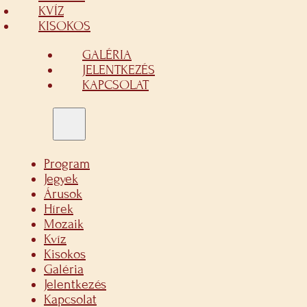
KVÍZ
KISOKOS
GALÉRIA
JELENTKEZÉS
KAPCSOLAT
Program
Jegyek
Árusok
Hírek
Mozaik
Kvíz
Kisokos
Galéria
Jelentkezés
Kapcsolat