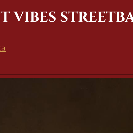
ST VIBES STREETB
ca