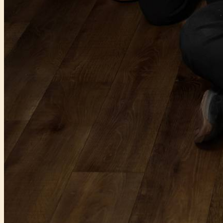
Főtámogató: