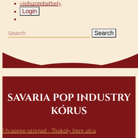
visitszombathely
Login
Search
SAVARIA POP INDUSTRY
KÓRUS
Utcazene színpad - Thököly Imre utca