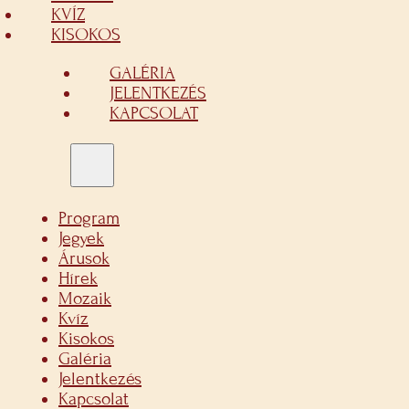
KVÍZ
KISOKOS
GALÉRIA
JELENTKEZÉS
KAPCSOLAT
Program
Jegyek
Árusok
Hírek
Mozaik
Kvíz
Kisokos
Galéria
Jelentkezés
Kapcsolat