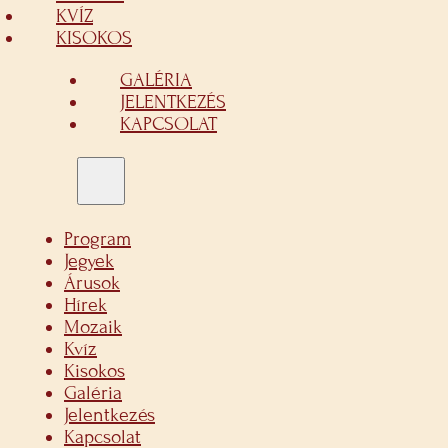
KVÍZ
KISOKOS
GALÉRIA
JELENTKEZÉS
KAPCSOLAT
Program
Jegyek
Árusok
Hírek
Mozaik
Kvíz
Kisokos
Galéria
Jelentkezés
Kapcsolat