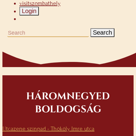
visitszombathely
Login
Search
HÁROMNEGYED
BOLDOGSÁG
Utcazene színpad - Thököly Imre utca