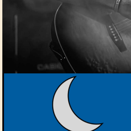
Főtámogató: