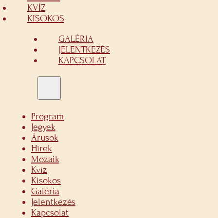
KVÍZ
KISOKOS
GALÉRIA
JELENTKEZÉS
KAPCSOLAT
Program
Jegyek
Árusok
Hírek
Mozaik
Kvíz
Kisokos
Galéria
Jelentkezés
Kapcsolat