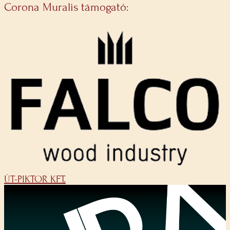
Corona Muralis támogató:
ÚT-PIKTOR KFT.