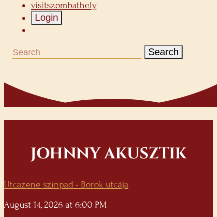
visitszombathely
Login
Search
JOHNNY AKUSZTIK
Utcazene színpad - Borok utcája
August 14, 2026 at 6:00 PM