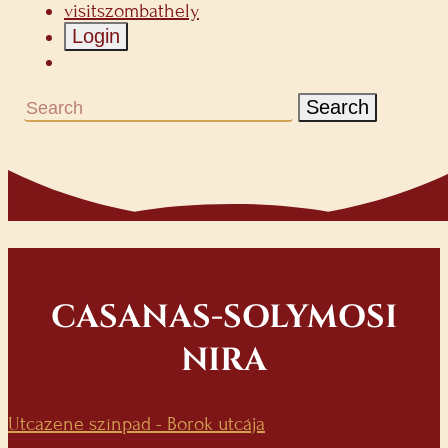
visitszombathely
Login
Search
CASANAS-SOLYMOSI
NIRA
Utcazene színpad - Borok utcája