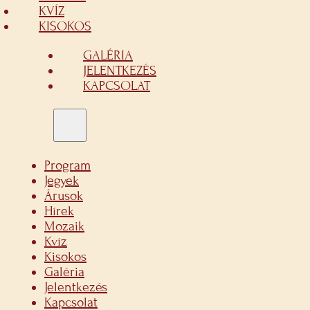
KVÍZ
KISOKOS
GALÉRIA
JELENTKEZÉS
KAPCSOLAT
Program
Jegyek
Árusok
Hírek
Mozaik
Kvíz
Kisokos
Galéria
Jelentkezés
Kapcsolat