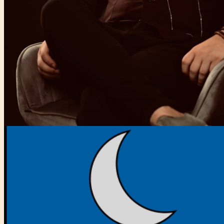
Főtámogató: