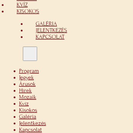
KVÍZ
KISOKOS
GALÉRIA
JELENTKEZÉS
KAPCSOLAT
Program
Jegyek
Árusok
Hírek
Mozaik
Kvíz
Kisokos
Galéria
Jelentkezés
Kapcsolat