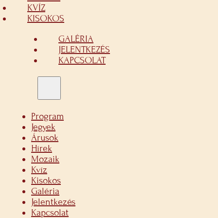
KVÍZ
KISOKOS
GALÉRIA
JELENTKEZÉS
KAPCSOLAT
Program
Jegyek
Árusok
Hírek
Mozaik
Kvíz
Kisokos
Galéria
Jelentkezés
Kapcsolat