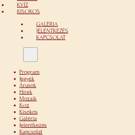
KVÍZ
KISOKOS
GALÉRIA
JELENTKEZÉS
KAPCSOLAT
Program
Jegyek
Árusok
Hírek
Mozaik
Kvíz
Kisokos
Galéria
Jelentkezés
Kapcsolat