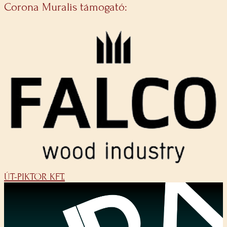
Corona Muralis támogató:
ÚT-PIKTOR KFT.