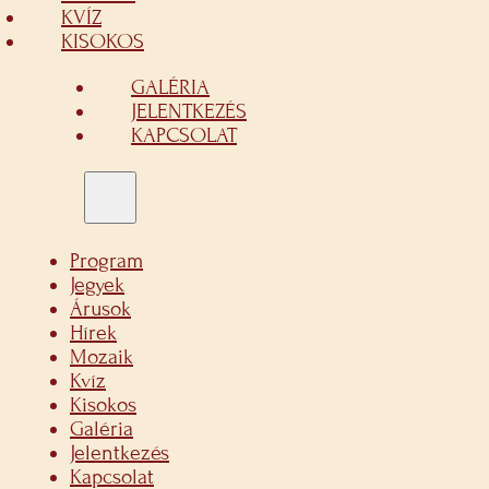
KVÍZ
KISOKOS
GALÉRIA
JELENTKEZÉS
KAPCSOLAT
Program
Jegyek
Árusok
Hírek
Mozaik
Kvíz
Kisokos
Galéria
Jelentkezés
Kapcsolat